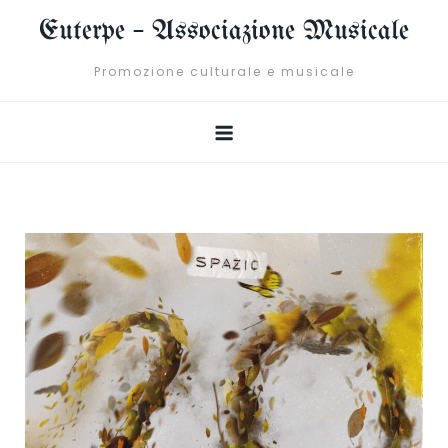
Skip
Euterpe – Associazione Musicale
to
content
Promozione culturale e musicale