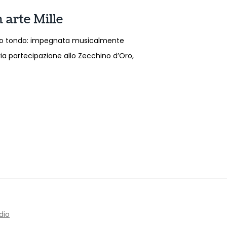
n arte Mille
 tutto tondo: impegnata musicalmente
ria partecipazione allo Zecchino d’Oro,
dio