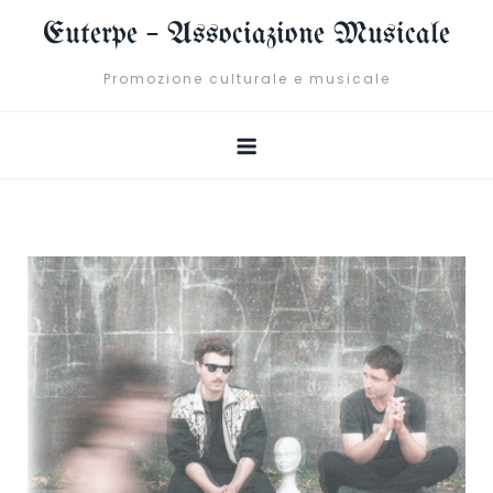
Skip
Euterpe – Associazione Musicale
to
content
Promozione culturale e musicale